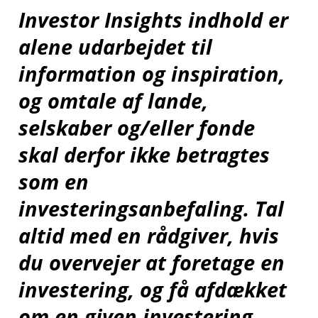
Investor Insights indhold er
har fravalgt i dine
alene udarbejdet til
indstillinger
information og inspiration,
og omtale af lande,
Ændring af dit
selskaber og/eller fonde
samtykke
skal derfor ikke betragtes
som en
investeringsanbefaling. Tal
;
altid med en rådgiver, hvis
du overvejer at foretage en
investering, og få afdækket
om en given investering