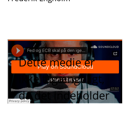
Dette medie er
ikke tilgængeligt,
da det indeholder
funktionelle
cookies, som du