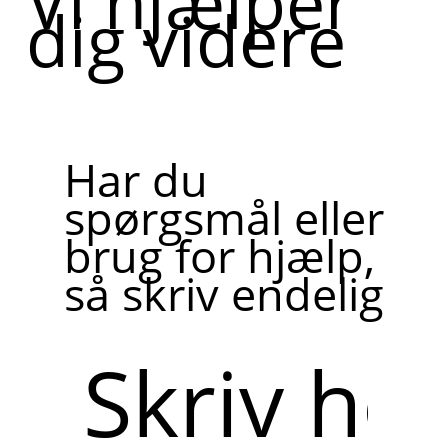
Vi hjælper
dig videre
Har du
spørgsmål eller
brug for hjælp,
så skriv endelig
Skriv
her