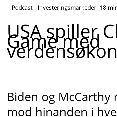
Podcast
Investeringsmarkeder
|
18 mi
USA spiller 
Game med
verdensøko
Biden og McCarthy 
mod hinanden i hver