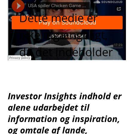
Dette medie er
ikke tilgængeligt,
da det indeholder
funktionelle
cookies, som du
Investor Insights indhold er
har fravalgt i dine
alene udarbejdet til
indstillinger
information og inspiration,
og omtale af lande,