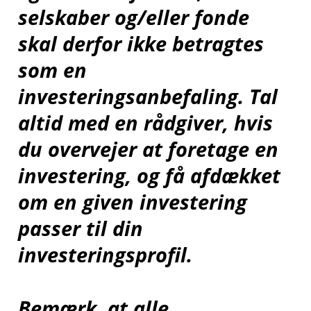
Ændring af dit
selskaber og/eller fonde
samtykke
skal derfor ikke betragtes
som en
investeringsanbefaling. Tal
;
altid med en rådgiver, hvis
du overvejer at foretage en
investering, og få afdækket
om en given investering
passer til din
investeringsprofil.
Bemærk, at alle