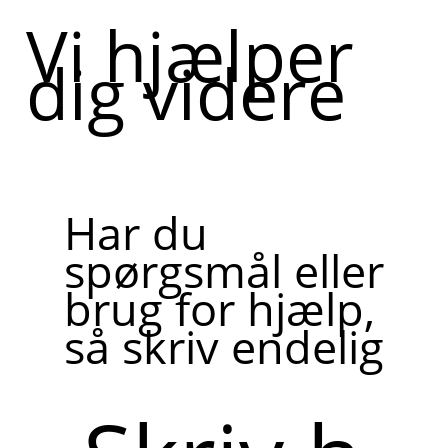
Vi hjælper
dig videre
Har du
spørgsmål eller
brug for hjælp,
så skriv endelig
Skriv