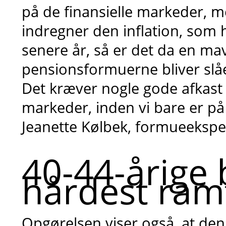
på de finansielle markeder, m
indregner den inflation, som 
senere år, så er det da en ma
pensionsformuerne bliver slået
Det kræver nogle gode afkast å
markeder, inden vi bare er på 
Jeanette Kølbek, formueeksper
40-44-årige 
hårdest ram
Opgørelsen viser også, at den