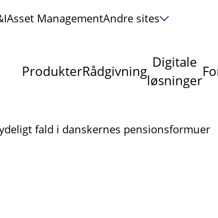
&I
Asset Management
Andre sites
Digitale
Produkter
Rådgivning
Fo
løsninger
ydeligt fald i danskernes pensionsformuer