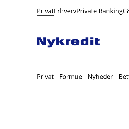
Privat
Erhverv
Private Banking
C
Privat
Formue
Nyheder
Bet