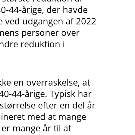
0-44-årige, der havde
ue ved udgangen af 2022
imens personer over
dre reduktion i
kke en overraskelse, at
40-44-årige. Typisk har
tørrelse efter en del år
bineret med at mange
 er mange år til at