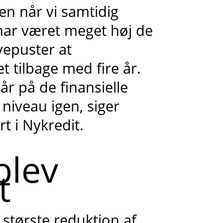
en når vi samtidig
har været meget høj de
vepuster at
 tilbage med fire år.
r på de finansielle
niveau igen, siger
t i Nykredit.
blev
t
 største reduktion af