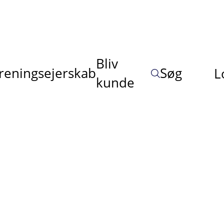
Bliv
reningsejerskab
Søg
L
kunde