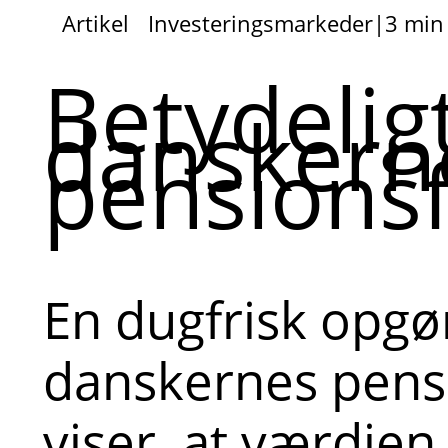
Artikel
Investeringsmarkeder
|
3 min
Betydeligt
danskern
pensions
En dugfrisk opgør
danskernes pens
viser, at værdien