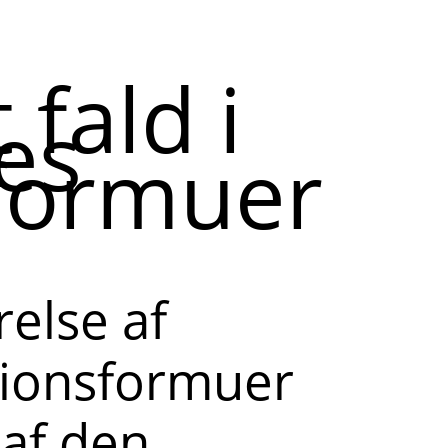
 fald i
es
formuer
else af
ionsformuer
 af den