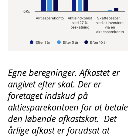
0Kr.
Aktiesparekonto
Aktieindkomst
Skattebespar…
ved 27 %
ved at investere
beskatning
via en
aktiesparekonto
Efter 1 år
Efter 5 år
Efter 10 år
End of interactive chart.
Egne beregninger. Afkastet er
angivet efter skat. Der er
foretaget indskud på
aktiesparekontoen for at betale
den løbende afkastskat. Det
årlige afkast er forudsat at