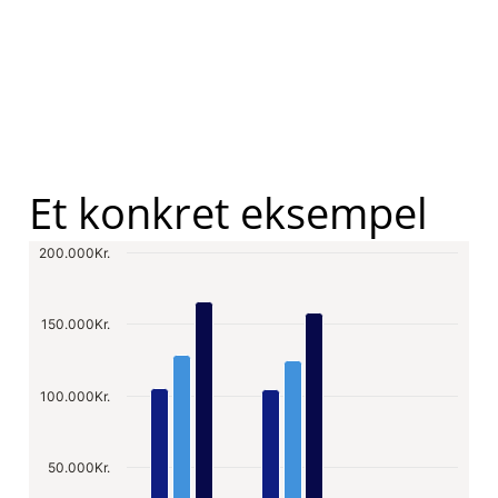
Et konkret eksempel
200.000Kr.
Chart
150.000Kr.
Bar chart with 3 data series.
100.000Kr.
The chart has 1 X axis displaying c
The chart has 1 Y axis displaying 
50.000Kr.