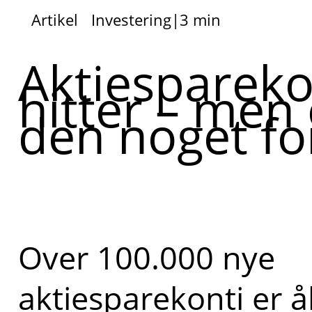
Artikel
Investering
|
3 min
Aktiesparek
hitter – men 
den noget fo
Over 100.000 nye
aktiesparekonti er å