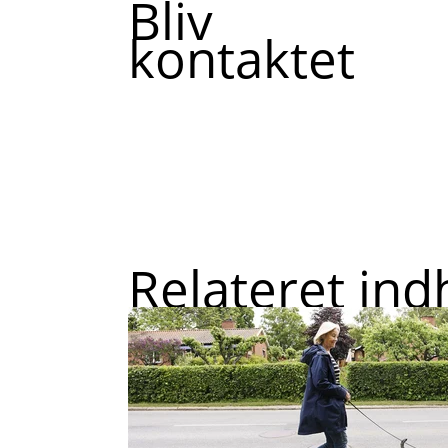
Bliv
kontaktet
Relateret in