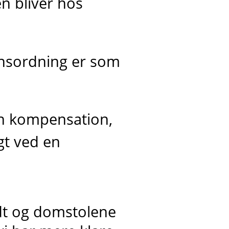
n bliver hos
nsordning er som
en kompensation,
igt ved en
dt og domstolene