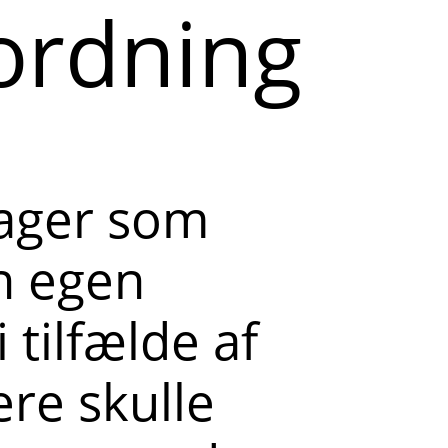
ordning
tager som
n egen
 tilfælde af
ere skulle