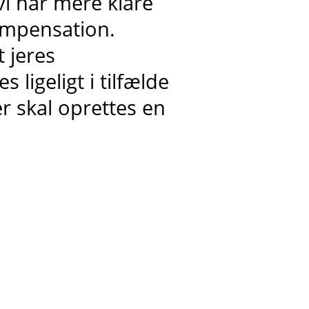
vi har mere klare
ompensation.
 jeres
 ligeligt i tilfælde
er skal oprettes en