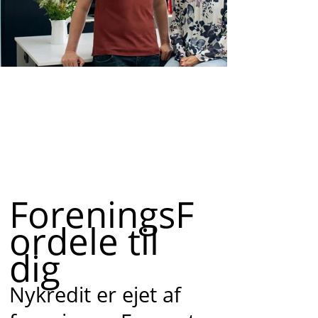
ForeningsF
ordele til
dig
Nykredit er ejet af