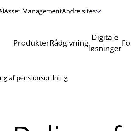
&I
Asset Management
Andre sites
Digitale
Produkter
Rådgivning
Fo
løsninger
ing af pensionsordning