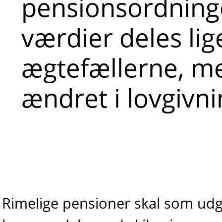
pensionsordning
værdier deles li
ægtefællerne, me
ændret i lovgivni
Rimelige pensioner skal som ud