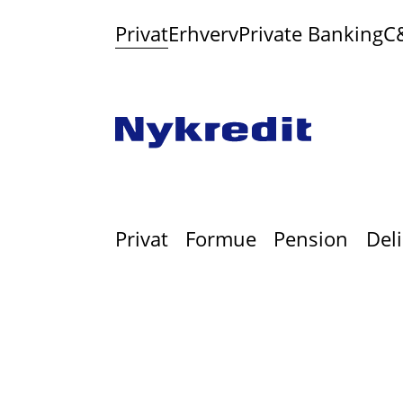
Privat
Erhverv
Private Banking
C
Privat
Formue
Pension
Del