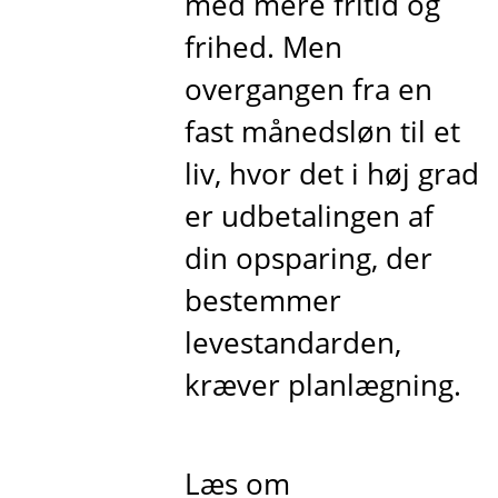
med mere fritid og
frihed. Men
overgangen fra en
fast månedsløn til et
liv, hvor det i høj grad
er udbetalingen af
din opsparing, der
bestemmer
levestandarden,
kræver planlægning.
Læs om