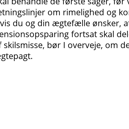
kal behandle de første sager, før 
etningslinjer om rimelighed og k
vis du og din ægtefælle ønsker, at
ensionsopsparing fortsat skal deles
f skilsmisse, bør I overveje, om d
gtepagt.