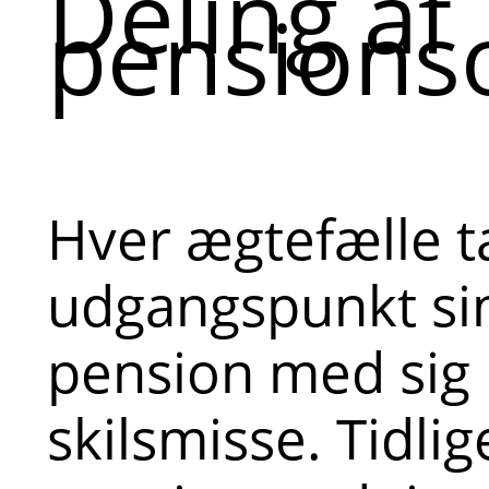
Deling af
pensions
Hver ægtefælle 
udgangspunkt si
pension med sig i
skilsmisse. Tidlig