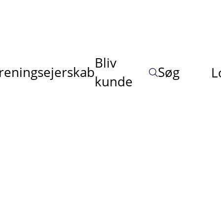
Bliv
reningsejerskab
Søg
L
kunde