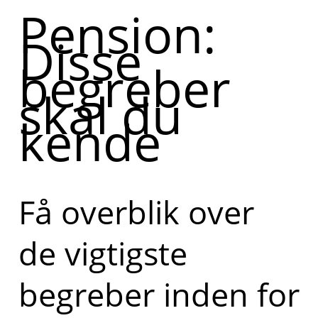
Pension:
Disse
begreber
skal du
kende
Få overblik over
de vigtigste
begreber inden for