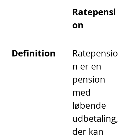
Ratepensi
on
Definition
Ratepensio
n er en
pension
med
løbende
udbetaling,
der kan