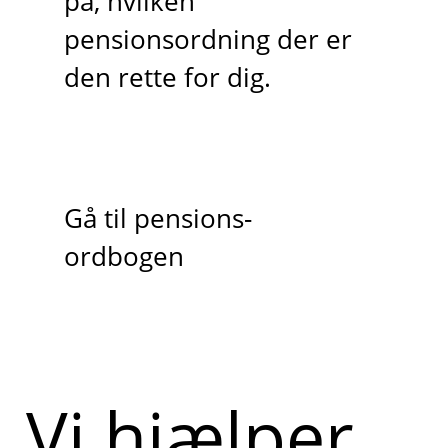
på, hvilken
pensionsordning der er
den rette for dig.
Gå til pensions-
ordbogen
Vi hjælper