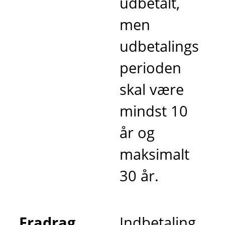
udbetalt,
men
udbetalings
perioden
skal være
mindst 10
år og
maksimalt
30 år.
Fradrag
Indbetaling