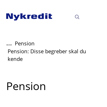
...
Pension
Pension: Disse begreber skal du
kende
Læs
Pension
mere
om