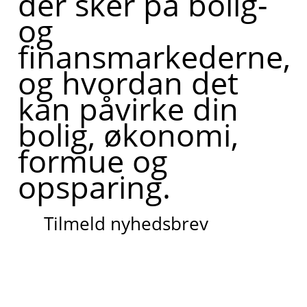
der sker på bolig-
og
finansmarkederne,
og hvordan det
kan påvirke din
bolig, økonomi,
formue og
opsparing.
Tilmeld nyhedsbrev