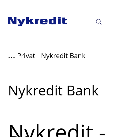
...
Privat
Nykredit Bank
Læs
Nykredit Bank
mere
om
Nykredit -