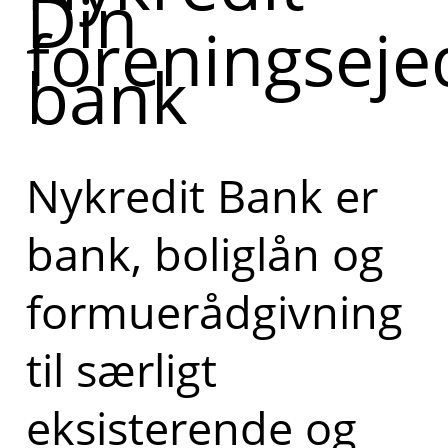
Din
foreningseje
bank
Nykredit Bank er
bank, boliglån og
formuerådgivning
til særligt
eksisterende og