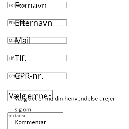
Fornavn
Efternavn
Mail
Tlf.
CPR-nr.
Vælg det emne din henvendelse drejer
sig om
Kommentar