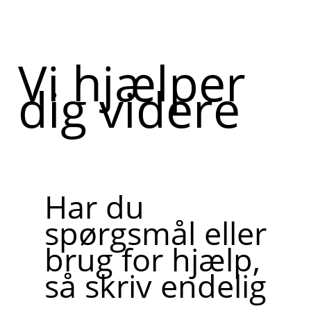
Vi hjælper
dig videre
Har du
spørgsmål eller
brug for hjælp,
så skriv endelig