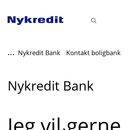
her
Nykredit
God
eftermiddag
og
...
Nykredit Bank
Kontakt boligbank
velkommen!
Jeg er
Læs
Nykredit Bank
Nykredits
mere
AI-assistent
om
☺️
Jeg vil gerne