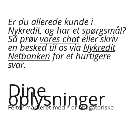
Er du allerede kunde i
Nykredit, og har et spørgsmål?
Så prøv
vores chat
eller skriv
en besked til os via
Nykredit
Netbanken
for et hurtigere
svar.
Dine
oplysninger
Felter markeret med * er obligatoriske