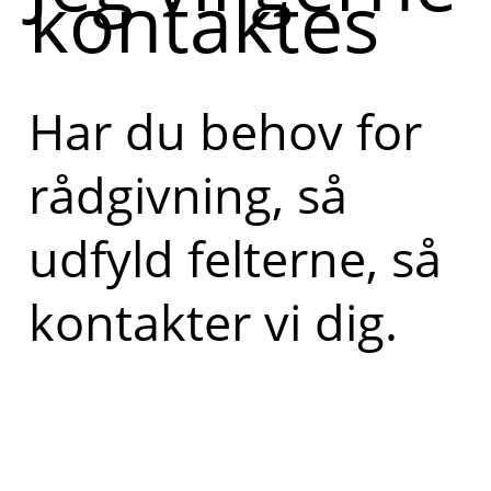
kontaktes
Har du
spørgsmål
eller brug
Har du behov for
for hjælp,
rådgivning, så
så skriv
endelig!
udfyld felterne, så
kontakter vi dig.