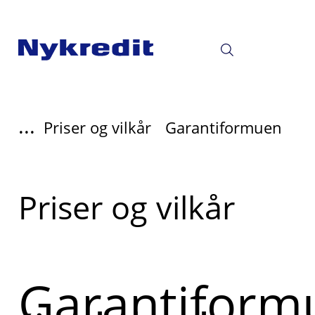
...
Priser og vilkår
Garantiformuen
Læs
Priser og vilkår
mere
om
Garantiform