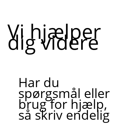
Vi hjælper
dig videre
Har du
spørgsmål eller
brug for hjælp,
så skriv endelig