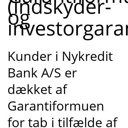
(indskyder-
og
investorgara
Kunder i Nykredit
Bank A/S er
dækket af
Garantiformuen
for tab i tilfælde af