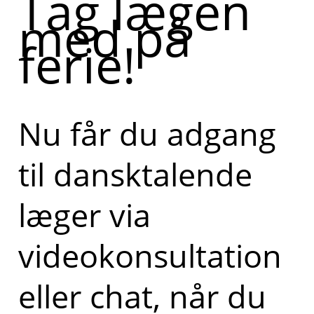
Tag lægen
med på
ferie!
Nu får du adgang
til dansktalende
læger via
videokonsultation
eller chat, når du