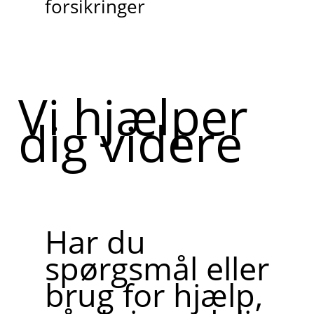
forsikringer
Vi hjælper
dig videre
Har du
spørgsmål eller
brug for hjælp,