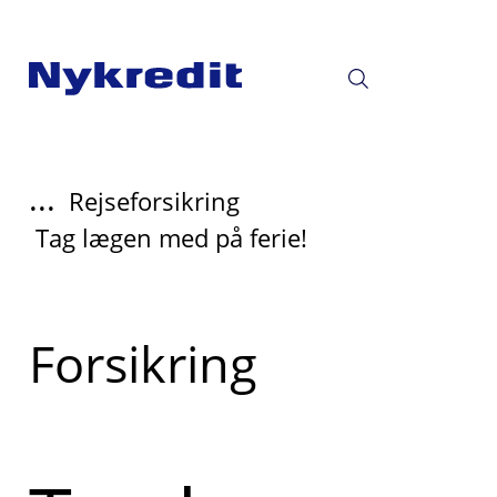
...
Rejseforsikring
Tag lægen med på ferie!
Læs
Forsikring
mere
om