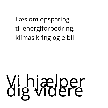
Læs om opsparing
til energiforbedring,
klimasikring og elbil
Vi hjælper
dig videre