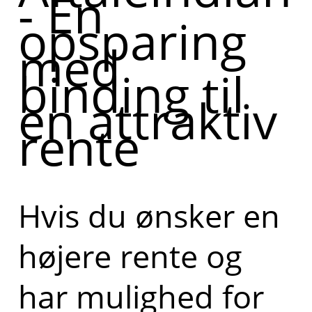
- En
opsparing
med
binding til
en attraktiv
rente
Hvis du ønsker en
højere rente og
har mulighed for