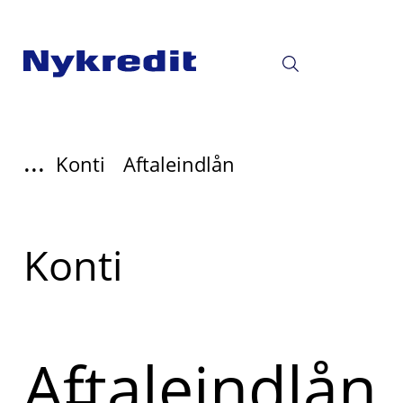
...
Konti
Aftaleindlån
Read
Konti
more
about
Aftaleindlån