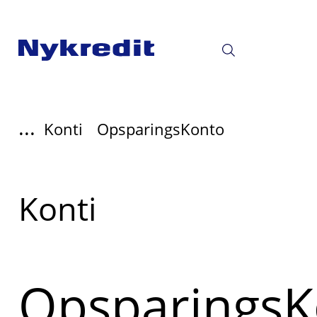
...
Konti
OpsparingsKonto
Read
Konti
more
about
OpsparingsK