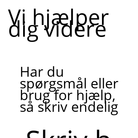
Vi hjælper
dig videre
Har du
spørgsmål eller
brug for hjælp,
så skriv endelig
Skriv