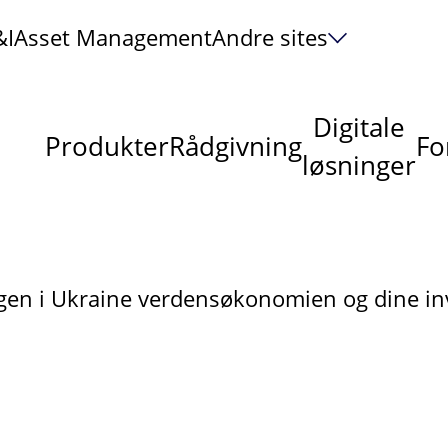
&I
Asset Management
Andre sites
Digitale
Produkter
Rådgivning
Fo
løsninger
gen i Ukraine verdensøkonomien og dine in