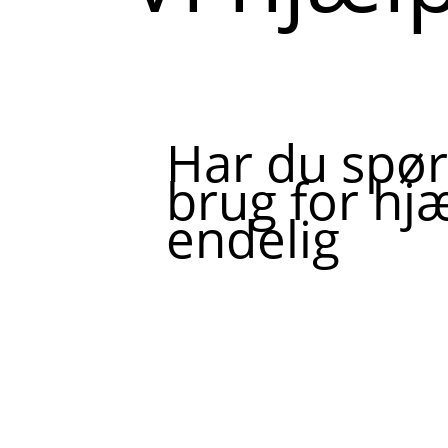
Har du spør
brug for hjæ
endelig