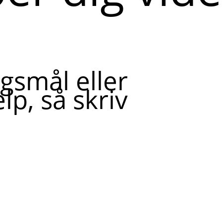
gsmål eller
lp, så skriv