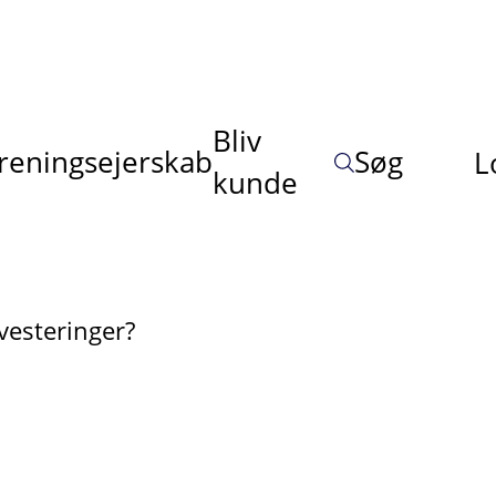
Bliv
reningsejerskab
Søg
L
kunde
vesteringer?