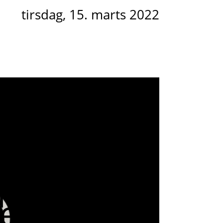
tirsdag, 15. marts 2022
edie
igt,
der
elle