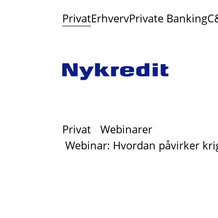
Privat
Erhverv
Private Banking
C
Privat
Webinarer
Webinar: Hvordan påvirker kri