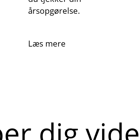
årsopgørelse.
Læs mere
per dig vid