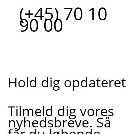
(+45) 70 10
90 00
Hold dig opdateret
Tilmeld dig vores
nyhedsbreve. Så
får du løbende