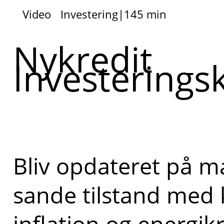
Video
Investering
|
145 min
Nykredit
Investerings
Bliv opdateret på 
sande tilstand med k
inflation og energikr