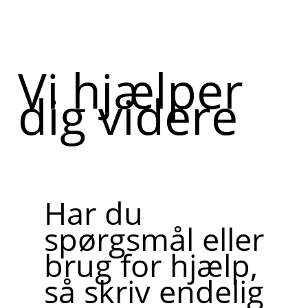
Vi hjælper
dig videre
Har du
spørgsmål eller
brug for hjælp,
så skriv endelig