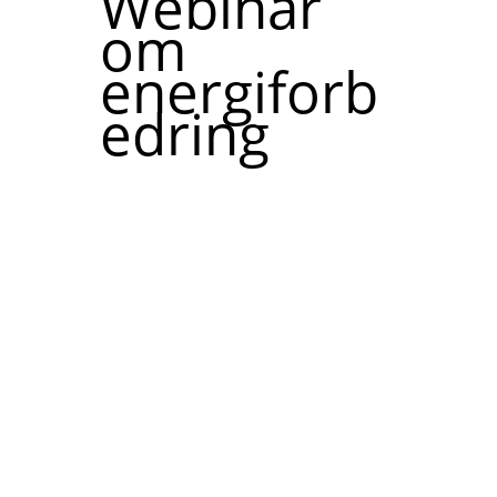
Webinar
om
energiforb
edring