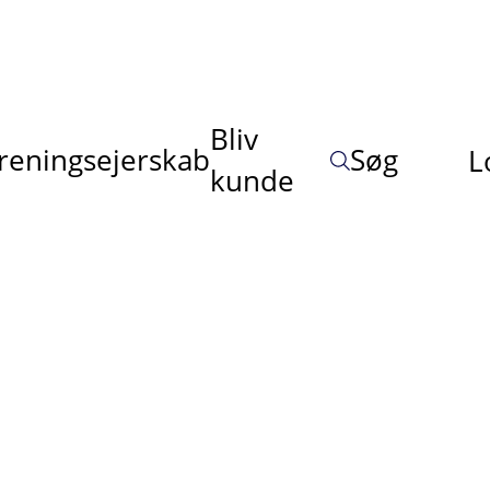
Bliv
reningsejerskab
Søg
L
kunde