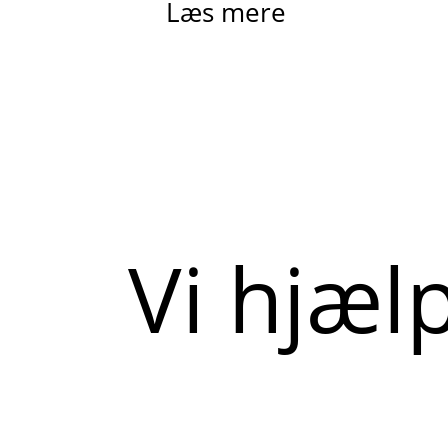
Læs mere
Vi hjæl