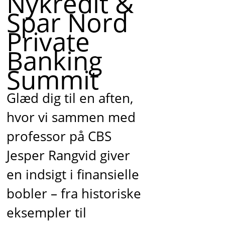
Nykredit &
Spar Nord
Private
Banking
Summit
Glæd dig til en aften,
hvor vi sammen med
professor på CBS
Jesper Rangvid giver
en indsigt i finansielle
bobler – fra historiske
eksempler til