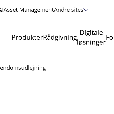
&I
Asset Management
Andre sites
Digitale
Produkter
Rådgivning
Fo
løsninger
jendomsudlejning