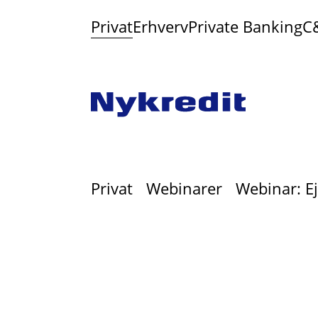
Privat
Erhverv
Private Banking
C
Privat
Webinarer
Webinar: E