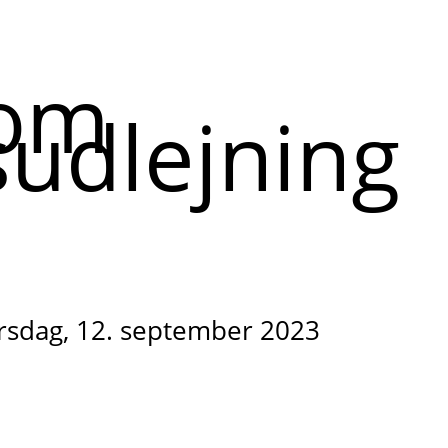
 om
udlejning
irsdag, 12. september 2023