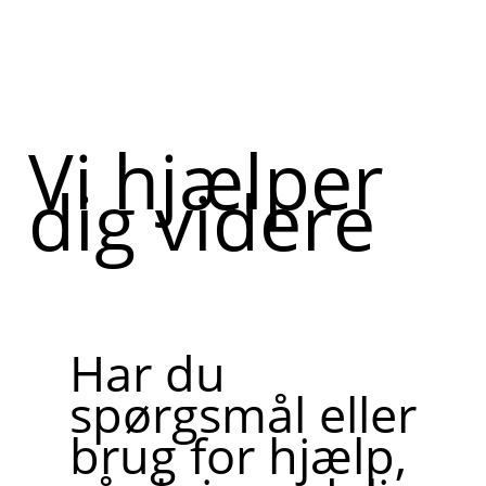
Vi hjælper
dig videre
Har du
spørgsmål eller
brug for hjælp,