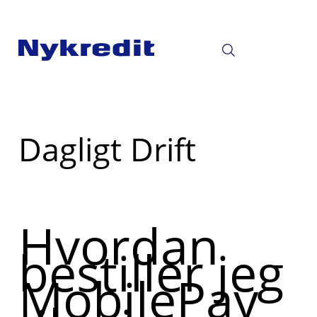
Læs
Dagligt Drift
mere
om
Hvordan
bestiller jeg
MobilePay