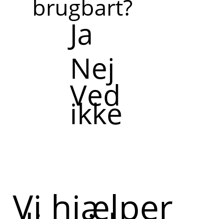
brugbart?
Ja
Nej
Ved
ikke
Vi hjælper