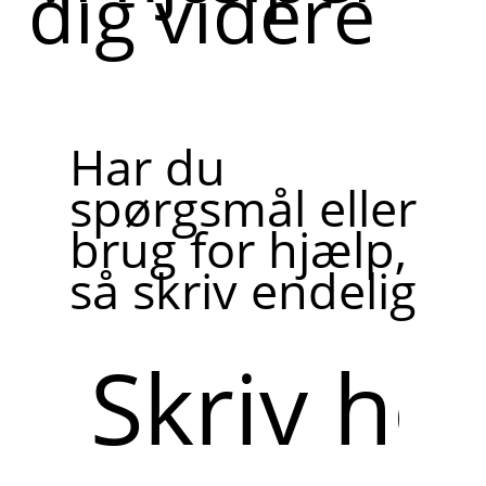
dig videre
Har du
spørgsmål eller
brug for hjælp,
så skriv endelig
Skriv
her