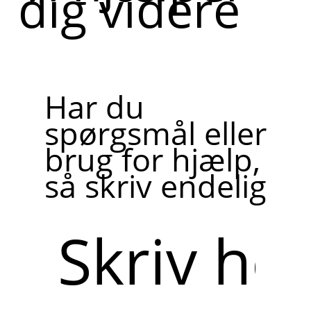
dig videre
Har du
spørgsmål eller
brug for hjælp,
så skriv endelig
Skriv
her