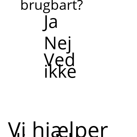
brugbart?
Ja
Nej
Ved
ikke
Vi hjælper