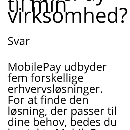
til min
virksomhed?
bestiller
MobilePay
til din
Svar
virksomhed.
Kan du
fortælle lidt
MobilePay udbyder
mere om,
fem forskellige
hvad du har
erhvervsløsninger.
brug for
For at finde den
hjælp til?
løsning, der passer til
dine behov, bedes du