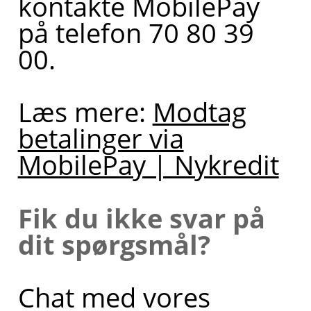
kontakte MobilePay
Hvis du
på telefon
70 80 39
ønsker,
00
.
kan jeg
også
Læs mere:
Modtag
sætte dig
betalinger via
i kontakt
MobilePay | Nykredit
med en
af mine
Fik du ikke svar på
kollegaer,
dit spørgsmål?
så du kan
blive
Chat med vores
ringet op.