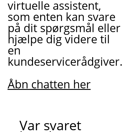
virtuelle assistent,
som enten kan svare
på dit spørgsmål eller
Bliv
ringet
hjælpe dig videre til
op af
en
en
kundeservicerådgiver.
kollega
Åbn chatten her
Var svaret