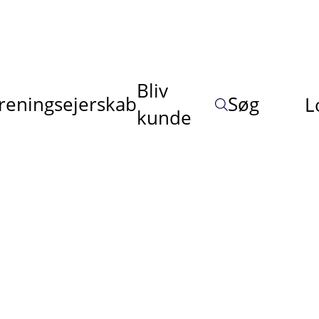
Bliv
reningsejerskab
Søg
L
kunde