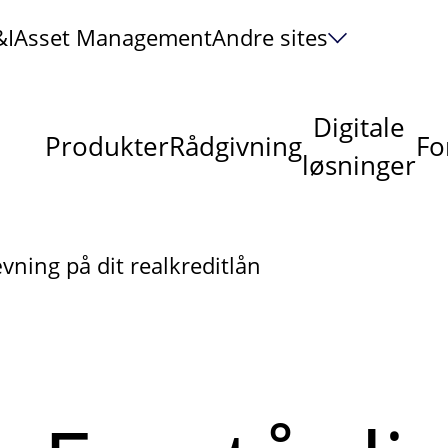
&I
Asset Management
Andre sites
Digitale
Produkter
Rådgivning
Fo
løsninger
vning på dit realkreditlån