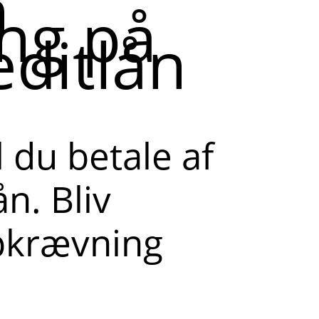
n
ng på
editlån
l du betale af
ån. Bliv
opkrævning