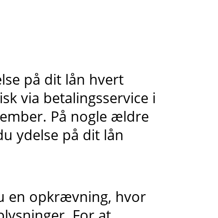
lse på dit lån hvert
sk via betalingsservice i
cember. På nogle ældre
du ydelse på dit lån
u en opkrævning, hvor
plysninger. For at