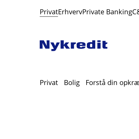
Privat
Erhverv
Private Banking
C
Privat
Bolig
Forstå din opkræ