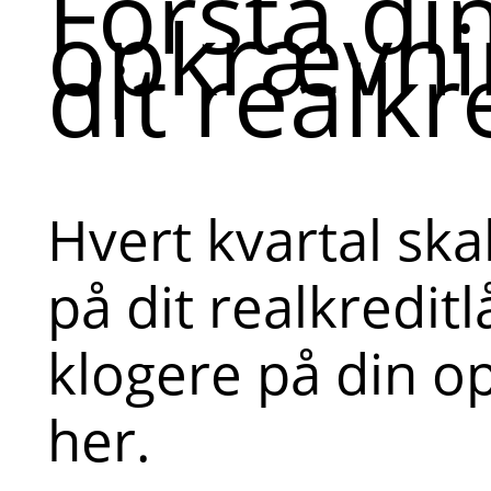
Forstå di
opkrævni
dit realkr
Hvert kvartal ska
på dit realkreditl
klogere på din 
her.