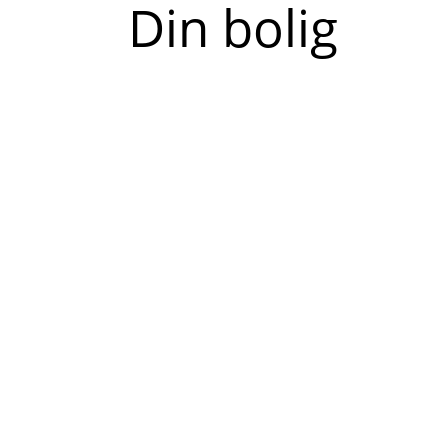
Read
Din bolig
more
about