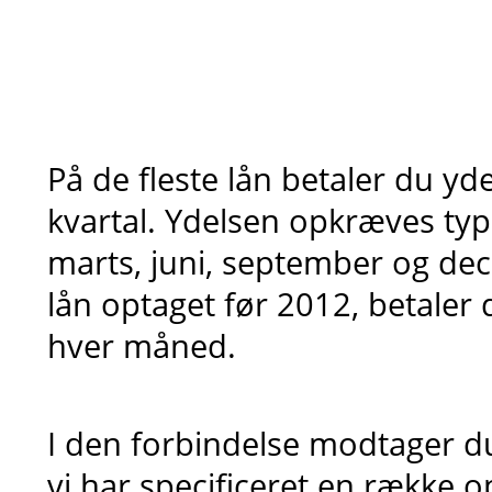
På de fleste lån betaler du yde
kvartal. Ydelsen opkræves typi
marts, juni, september og de
lån optaget før 2012, betaler 
hver måned.
I den forbindelse modtager d
vi har specificeret en række o