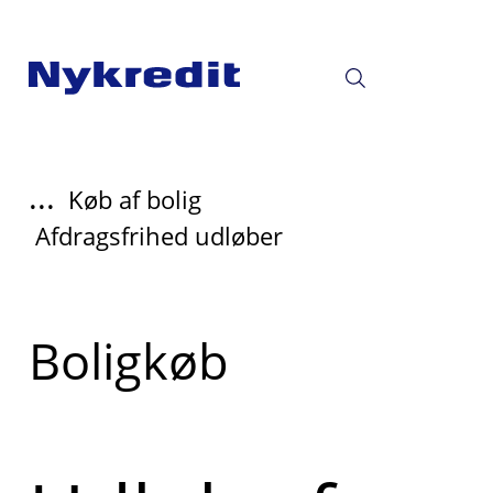
...
Køb af bolig
Afdragsfrihed udløber
Read
Boligkøb
more
about