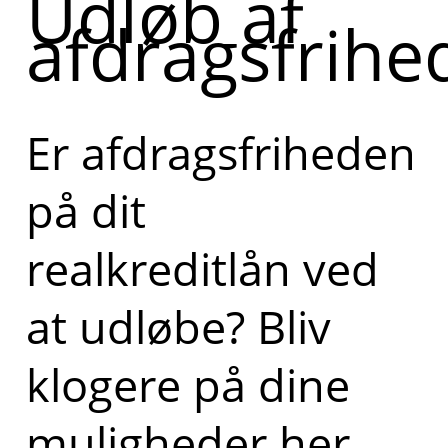
Udløb af
afdragsfrihe
Er afdragsfriheden
på dit
realkreditlån ved
at udløbe? Bliv
klogere på dine
muligheder her.