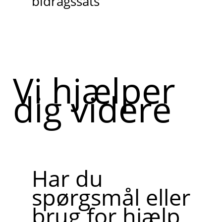
bidragssats
Vi hjælper
dig videre
Har du
spørgsmål eller
brug for hjælp,