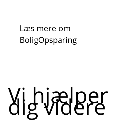
Læs mere om
BoligOpsparing
Vi hjælper
dig videre