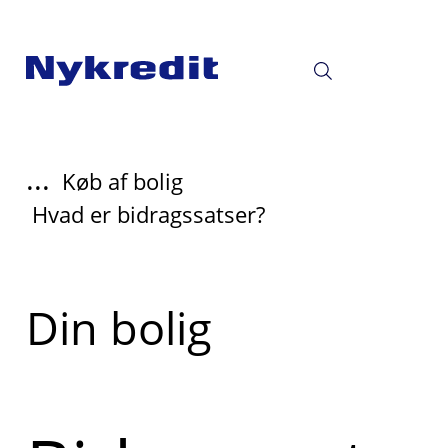
...
Køb af bolig
Hvad er bidragssatser?
Læs
Din bolig
mere
om