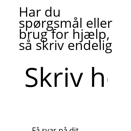
Har du
spørgsmål eller
brug for hjælp,
så skriv endelig
Skriv
her
Få svar på dit