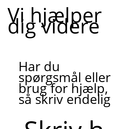
Vi hjælper
dig videre
Har du
spørgsmål eller
brug for hjælp,
så skriv endelig
Skriv
her