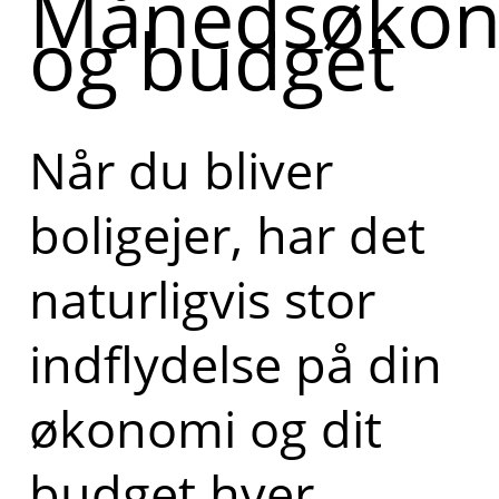
Månedsøkon
og budget
Når du bliver
boligejer, har det
naturligvis stor
indflydelse på din
økonomi og dit
budget hver