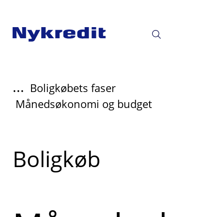
...
Boligkøbets faser
Månedsøkonomi og budget
Read
Boligkøb
more
about