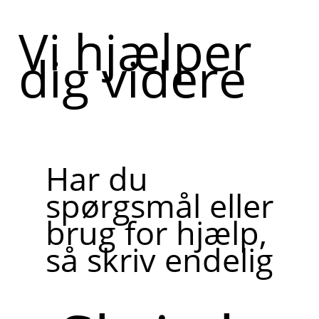
Vi hjælper
dig videre
Har du
spørgsmål eller
brug for hjælp,
så skriv endelig
Skriv