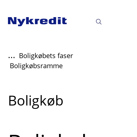
...
Boligkøbets faser
Boligkøbsramme
Læs
Boligkøb
mere
om