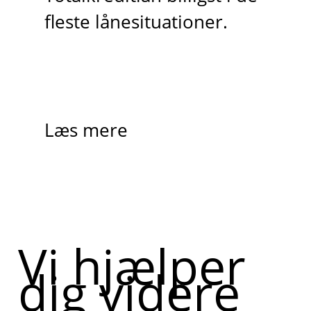
fleste lånesituationer.
Læs mere
Vi hjælper
dig videre