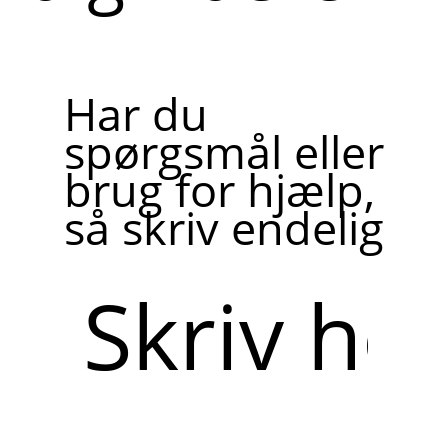
Har du
spørgsmål eller
brug for hjælp,
så skriv endelig
Skriv
her