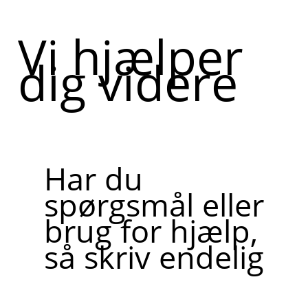
Vi hjælper
dig videre
Har du
spørgsmål eller
brug for hjælp,
så skriv endelig
Skriv