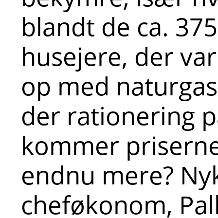
blandt de ca. 37
husejere, der va
op med naturga
der rationering 
kommer priserne t
endnu mere? Nyk
cheføkonom, Pal