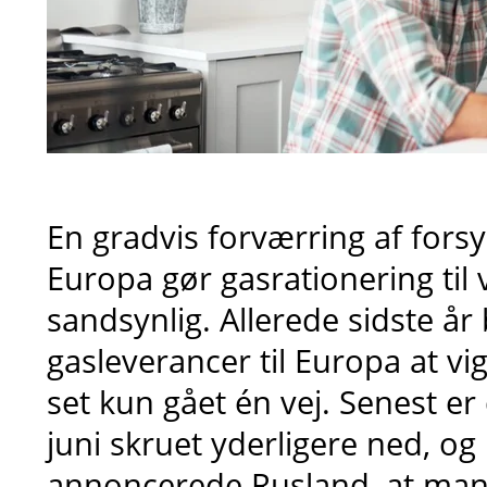
En gradvis forværring af forsy
Europa gør gasrationering til
sandsynlig. Allerede sidste år
gasleverancer til Europa at vig
set kun gået én vej. Senest er
juni skruet yderligere ned, o
annoncerede Rusland, at man 