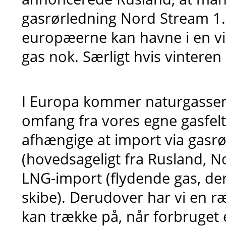
gasrørledning Nord Stream 1. 
europæerne kan havne i en vin
gas nok. Særligt hvis vinteren 
I Europa kommer naturgassen
omfang fra vores egne gasfelte
afhængige at import via gasr
(hovedsageligt fra Rusland, No
LNG-import (flydende gas, de
skibe). Derudover har vi en r
kan trække på, når forbruget e