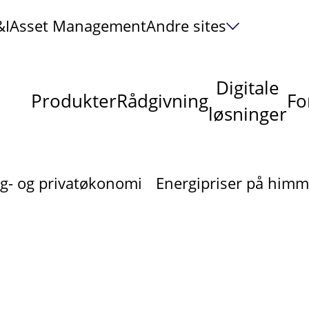
&I
Asset Management
Andre sites
Digitale
Produkter
Rådgivning
Fo
løsninger
g- og privatøkonomi
Energipriser på himm