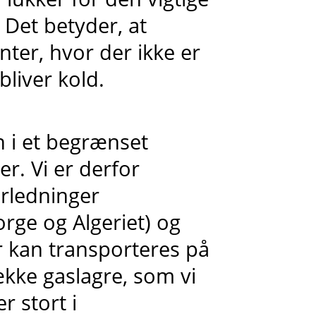
Det betyder, at
ter, hvor der ikke er
bliver kold.
 i et begrænset
r. Vi er derfor
ørledninger
rge og Algeriet) og
r kan transporteres på
ække gaslagre, som vi
r stort i