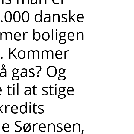
5.000 danske
rmer boligen
s. Kommer
på gas? Og
il at stige
redits
le Sørensen,