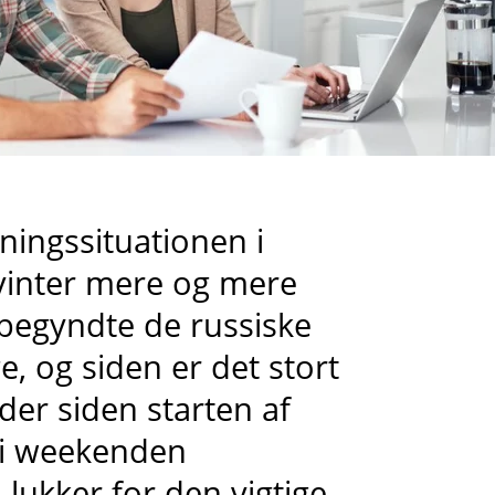
ningssituationen i
 vinter mere og mere
 begyndte de russiske
e, og siden er det stort
 der siden starten af
g i weekenden
lukker for den vigtige