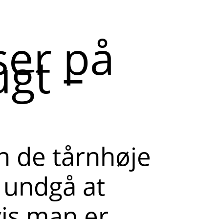
ser på
gt –
n de tårnhøje
e undgå at
is man er