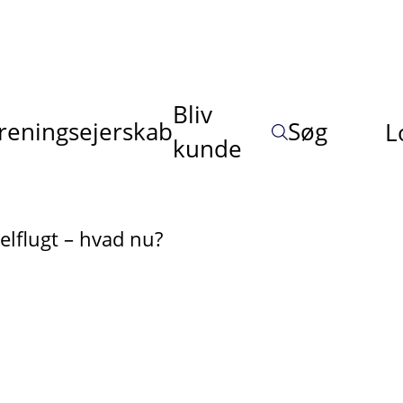
Bliv
reningsejerskab
Søg
L
kunde
elflugt – hvad nu?