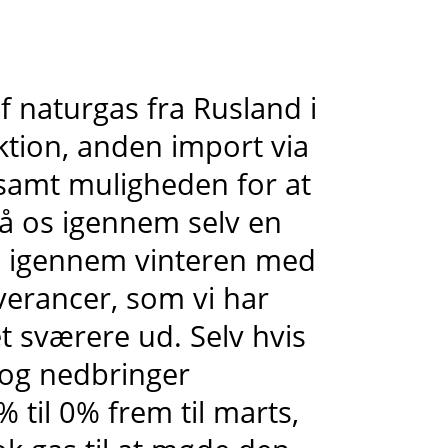
f naturgas fra Rusland i
ion, anden import via
samt muligheden for at
få os igennem selv en
æld igennem vinteren med
verancer, som vi har
t sværere ud. Selv hvis
r og nedbringer
 til 0% frem til marts,