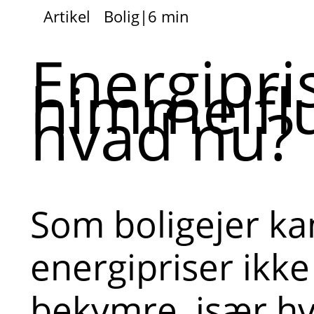
Artikel
Bolig
|
6 min
Energipri
himmelflu
hvad nu?
Som boligejer ka
energipriser ikk
bekymre, især hv