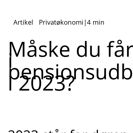
Artikel
Privatøkonomi
|
4 min
Måske du få
i
pensionsudb
i 2023?