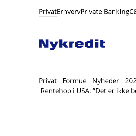
Privat
Erhverv
Private Banking
C
Privat
Formue
Nyheder
20
Rentehop i USA: ”Det er ikke b