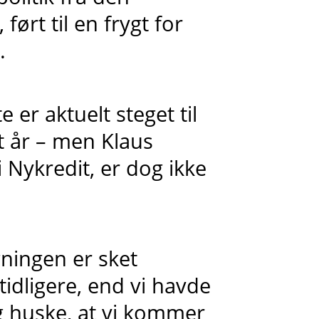
ørt til en frygt for
.
er aktuelt steget til
t år – men Klaus
i Nykredit, er dog ikke
igningen er sket
idligere, end vi havde
g huske, at vi kommer