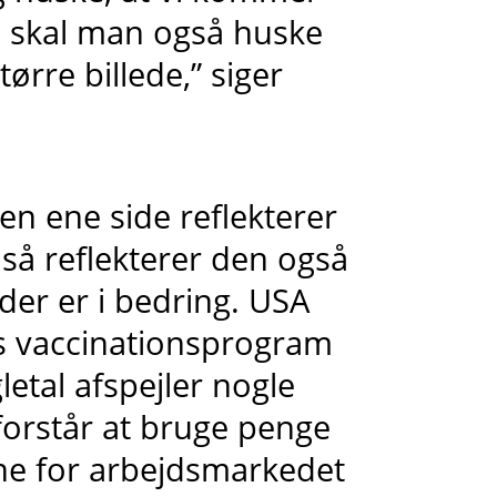
å skal man også huske
tørre billede,” siger
en ene side reflekterer
 så reflekterer den også
er er i bedring. USA
es vaccinationsprogram
etal afspejler nogle
forstår at bruge penge
ne for arbejdsmarkedet