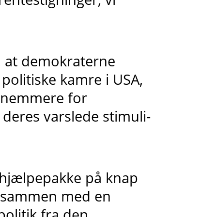
t, at demokraterne
e politiske kamre i USA,
g nemmere for
eres varslede stimuli-
 hjælpepakke på knap
ar sammen med en
litik fra den