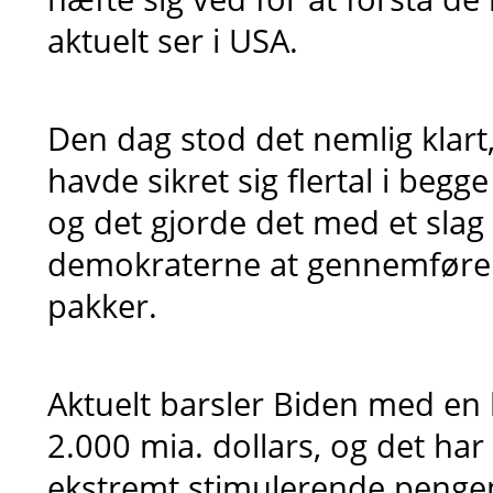
aktuelt ser i USA.
Den dag stod det nemlig klar
havde sikret sig flertal i begg
og det gjorde det med et sla
demokraterne at gennemføre d
pakker.
Aktuelt barsler Biden med en
2.000 mia. dollars, og det h
ekstremt stimulerende pengepo