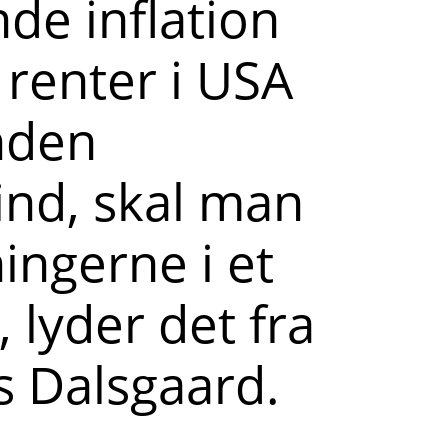
nde inflation
 renter i USA
Inden
ind, skal man
ingerne i et
, lyder det fra
s Dalsgaard.