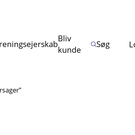
Bliv
reningsejerskab
Søg
L
kunde
rsager”