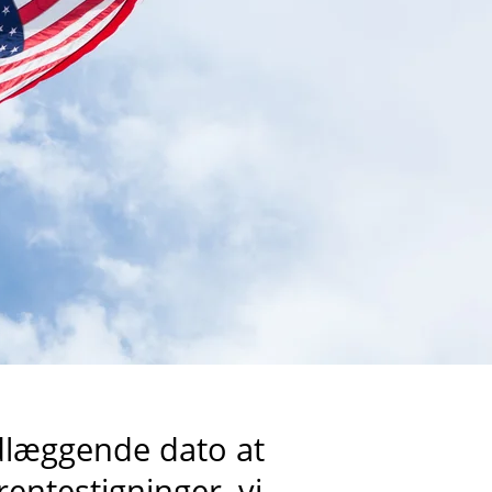
ndlæggende dato at
rentestigninger, vi