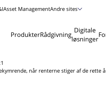
&I
Asset Management
Andre sites
Digitale
Produkter
Rådgivning
Fo
løsninger
21
ekymrende, når renterne stiger af de rette å