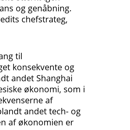
lans og genåbning.
edits chefstrateg,
ang til
get konsekvente og
ndt andet Shanghai
nesiske økonomi, som i
kvenserne af
blandt andet tech- og
n af økonomien er