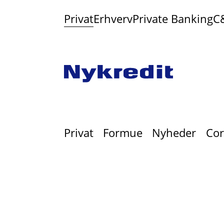
Privat
Erhverv
Private Banking
C
Privat
Formue
Nyheder
Cor