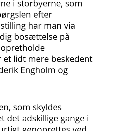
rne i storbyerne, som
pørgslen efter
stilling har man via
idig bosættelse på
 opretholde
r et lidt mere beskedent
rederik Engholm og
gen, som skyldes
t det adskillige gange i
urtigt genoprettes ved