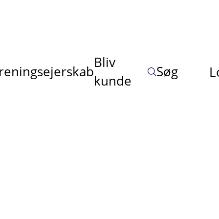
Bliv
reningsejerskab
Søg
L
kunde