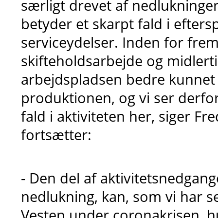
særligt drevet af nedlukninge
betyder et skarpt fald i efters
serviceydelser. Inden for frem
skifteholdsarbejde og midlert
arbejdspladsen bedre kunnet
produktionen, og vi ser derfo
fald i aktiviteten her, siger F
fortsætter:
- Den del af aktivitetsnedgan
nedlukning, kan, som vi har se
Vesten under coronakrisen, h