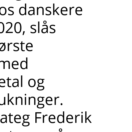
 os danskere
020, slås
ørste
 med
etal og
ukninger.
rateg Frederik