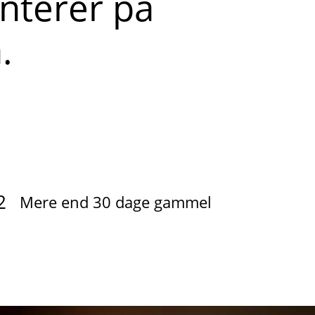
terer på
.
2
Mere end 30 dage gammel