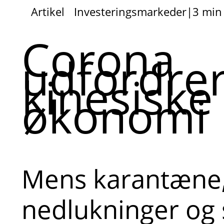
Artikel
Investeringsmarkeder
|
3 min
Corona
udfordre
kinesiske
økonomi
Mens karantæne
nedlukninger og 