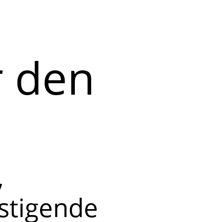
r den
,
stigende