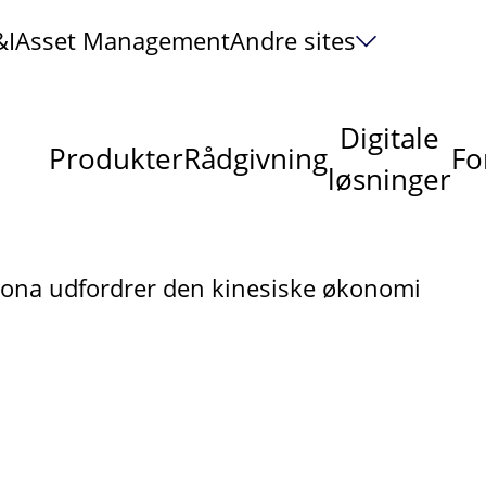
&I
Asset Management
Andre sites
Digitale
Produkter
Rådgivning
Fo
løsninger
ona udfordrer den kinesiske økonomi