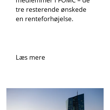
medlemmer i FOMC – de
tre resterende ønskede
en renteforhøjelse.
Læs mere