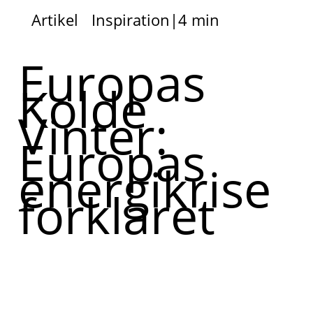
Artikel
Inspiration
|
4 min
Europas
Kolde
Vinter:
Europas
energikrise
forklaret