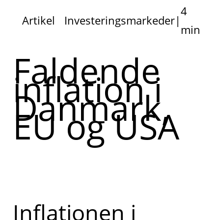
4
Artikel
Investeringsmarkeder
|
min
Faldende
inflation i
Danmark,
EU og USA
Inflationen i