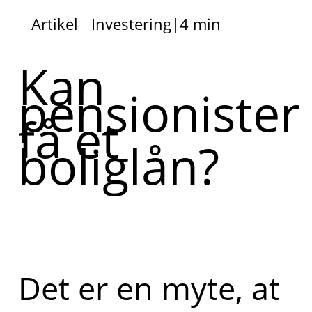
Artikel
Investering
|
4 min
Kan
pensionister
få et
boliglån?
Det er en myte, at