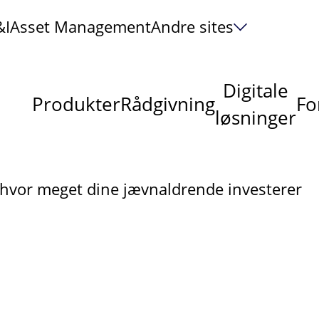
&I
Asset Management
Andre sites
Digitale
Produkter
Rådgivning
Fo
løsninger
 hvor meget dine jævnaldrende investerer