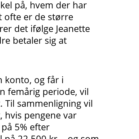
skel på, hvem der har
ofte er de større
r det ifølge Jeanette
re betaler sig at
 konto, og får i
n femårig periode, vil
. Til sammenligning vil
, hvis pengene var
t på 5% efter
l på 22.500 kr. - og som