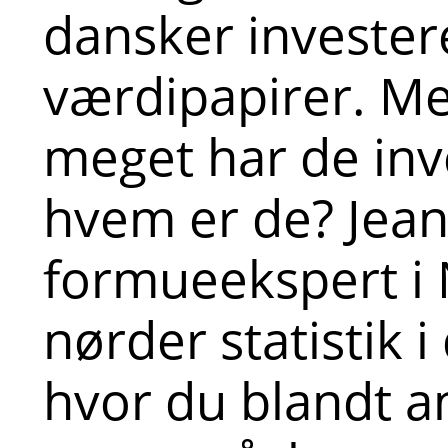
dansker investere
værdipapirer. M
meget har de inv
hvem er de? Jean
formueekspert i 
nørder statistik i
hvor du blandt a