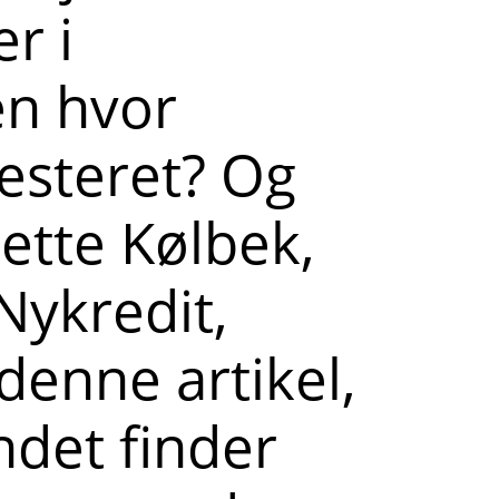
r i
en hvor
esteret? Og
ette Kølbek,
Nykredit,
 denne artikel,
ndet finder