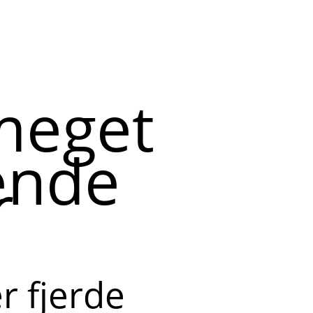
meget
ende
r
r fjerde