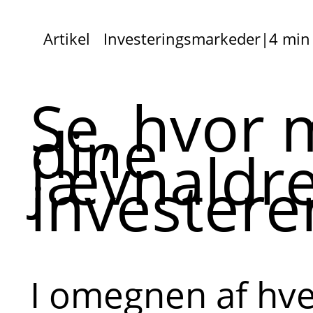
Artikel
Investeringsmarkeder
|
4 min
Se, hvor 
dine
jævnaldr
investere
I omegnen af hve