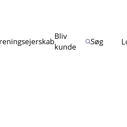
Bliv
reningsejerskab
Søg
L
kunde