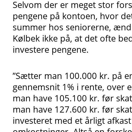
Selvom der er meget stor for
pengene på kontoen, hvor det 
summer hos seniorerne, ændre
Kølbek ikke på, at det ofte bed
investere pengene.
”Sætter man 100.000 kr. på en
gennemsnit 1% i rente, over e
man have 105.100 kr. før skat
man have 127.600 kr. før skat
investeret med et årligt afkas
omkostninger. Altså en forske