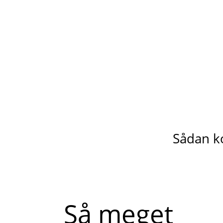
Sådan k
Så meget