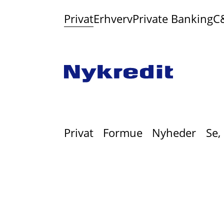
Privat
Erhverv
Private Banking
C
Privat
Formue
Nyheder
Se,