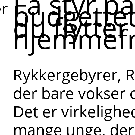
Få styr på
budgettet
er
du flytter
hjemmef
Rykkergebyrer, R
der bare vokser 
Det er virkelighe
mange unge, de