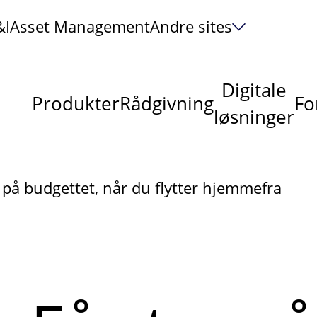
&I
Asset Management
Andre sites
Digitale
Produkter
Rådgivning
Fo
løsninger
r på budgettet, når du flytter hjemmefra