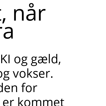
, når
ra
KI og gæld,
og vokser.
den for
r er kommet