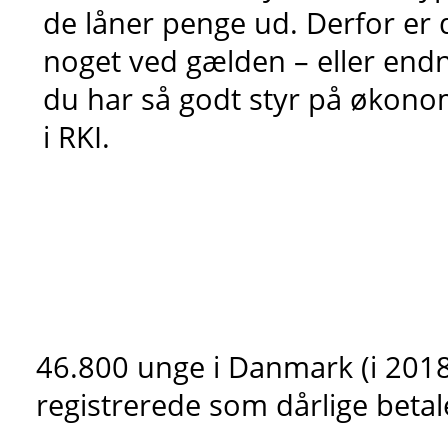
de låner penge ud. Derfor er de
noget ved gælden – eller endnu
du har så godt styr på økonom
i RKI.
46.800 unge i Danmark (i 2018
registrerede som dårlige betale