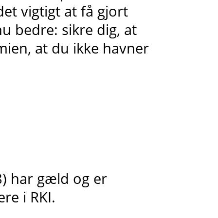
t vigtigt at få gjort
 bedre: sikre dig, at
ien, at du ikke havner
) har gæld og er
re i RKI.