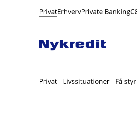
Privat
Erhverv
Private Banking
C
Privat
Livssituationer
Få sty