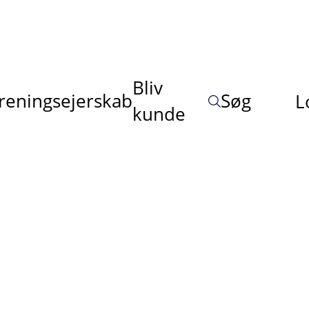
Bliv
reningsejerskab
Søg
L
kunde