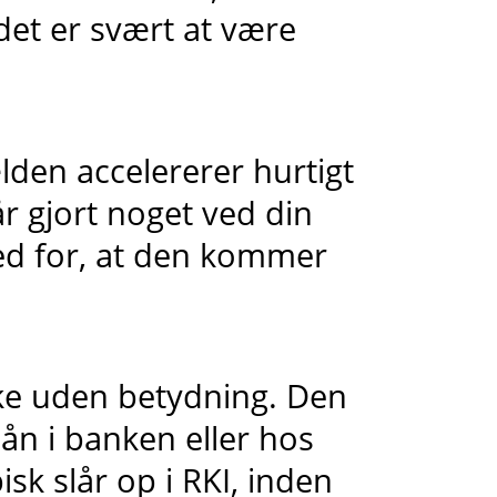
 det er svært at være
lden accelererer hurtigt
år gjort noget ved din
hed for, at den kommer
ke uden betydning. Den
lån i banken eller hos
sk slår op i RKI, inden