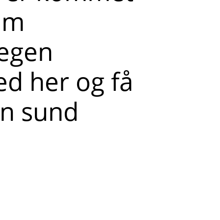
som
 egen
d her og få
 en sund