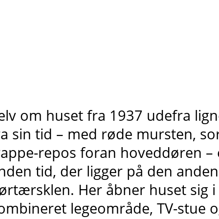
elv om huset fra 1937 udefra lig
ra sin tid – med røde mursten, sort
rappe-repos foran hoveddøren – e
nden tid, der ligger på den anden
ørtærsklen. Her åbner huset sig i
ombineret legeområde, TV-stue o