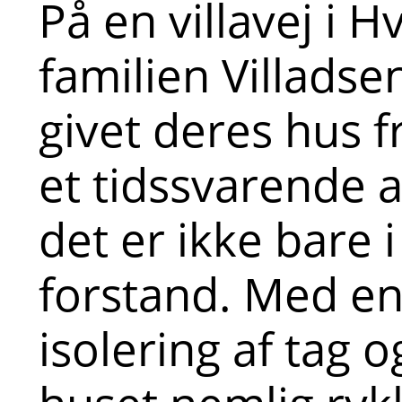
På en villavej i H
familien Villads
givet deres hus f
et tidssvarende a
det er ikke bare i
forstand. Med en
isolering af tag 