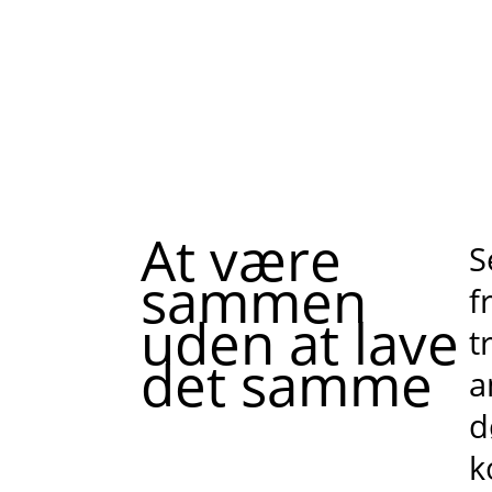
At være
S
sammen
f
uden at lave
t
det samme
a
d
k