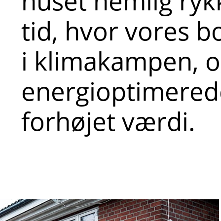
huset nemlig rykk
tid, hvor vores b
i klimakampen, o
energioptimered
forhøjet værdi.