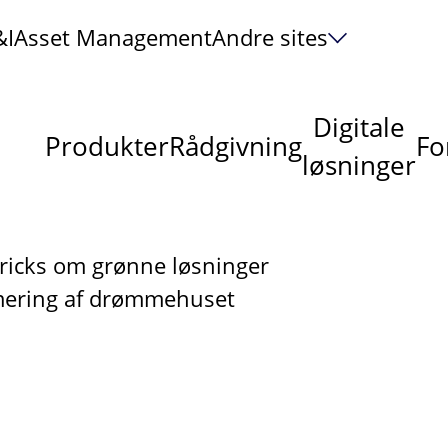
&I
Asset Management
Andre sites
Digitale
Produkter
Rådgivning
Fo
løsninger
tricks om grønne løsninger
imering af drømmehuset