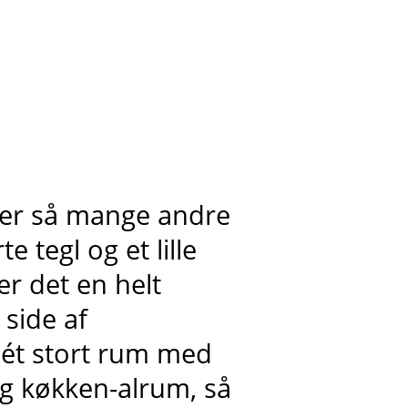
ner så mange andre
e tegl og et lille
r det en helt
 side af
 ét stort rum med
g køkken-alrum, så