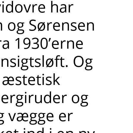
vidovre har
en og Sørensen
ra 1930’erne
nsigtsløft. Og
 æstetisk
ergiruder og
og vægge er