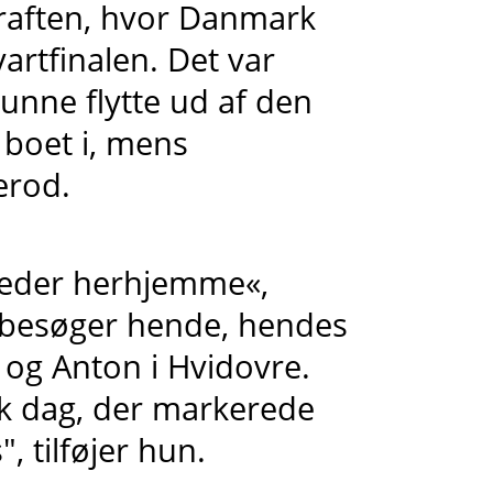
raften, hvor Danmark
vartfinalen. Det var
unne flytte ud af den
 boet i, mens
erod.
heder herhjemme«,
vi besøger hende, hendes
og Anton i Hvidovre.
sk dag, der markerede
", tilføjer hun.