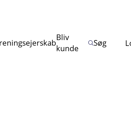
Bliv
reningsejerskab
Søg
L
kunde