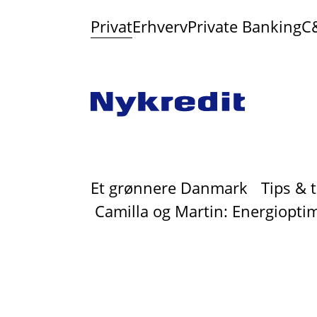
Privat
Erhverv
Private Banking
C
Et grønnere Danmark
Tips & 
Camilla og Martin: Energiopt