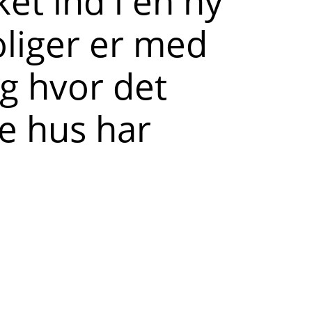
et ind i en ny
oliger er med
g hvor det
e hus har