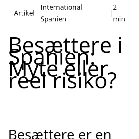
International
2
Artikel
|
Spanien
min
Besættere i
Spanien:
Myte eller
reel risiko?
Besættere er en