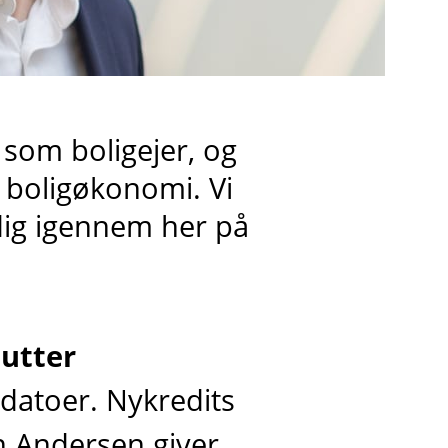
l som boligejer, og
n boligøkonomi. Vi
 dig igennem her på
nutter
datoer. Nykredits
n Andersen giver