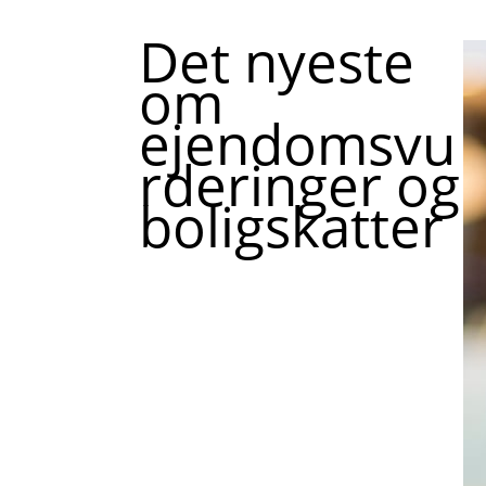
Det nyeste
om
ejendomsvu
rderinger og
boligskatter