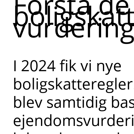
Forstå de
boligskatt
vurdering
I 2024 fik vi nye
boligskatteregler
blev samtidig ba
ejendomsvurderi