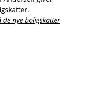
igskatter.
å de nye boligskatter