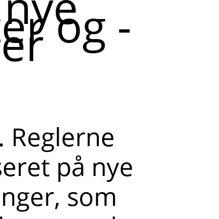
 nye
er og -
er
. Reglerne
seret på nye
nger, som