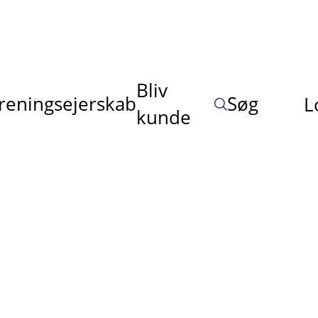
Bliv
reningsejerskab
Søg
L
kunde