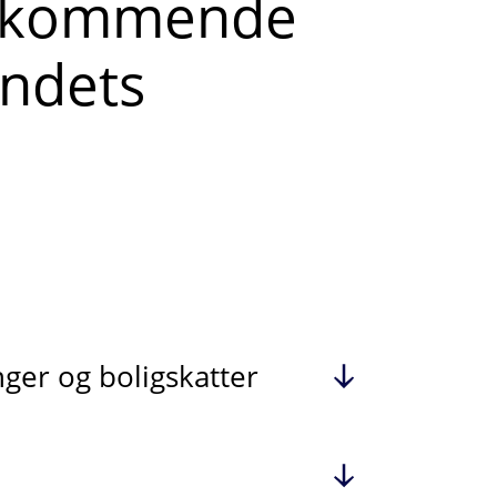
e kommende
andets
er og boligskatter