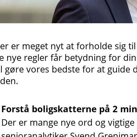
er er meget nyt at forholde sig ti
e nye regler får betydning for di
il gøre vores bedste for at guide
iden.
Forstå boligskatterne på 2 mi
Der er mange nye ord og vigtige 
senioranalytiker Svend Grenima