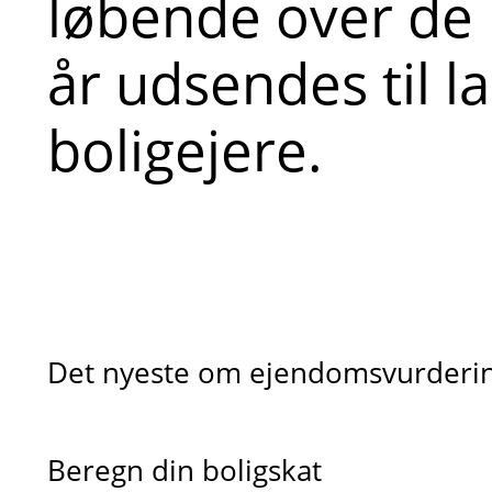
løbende over d
år udsendes til l
boligejere.
Det nyeste om ejendomsvurdering
Beregn din boligskat