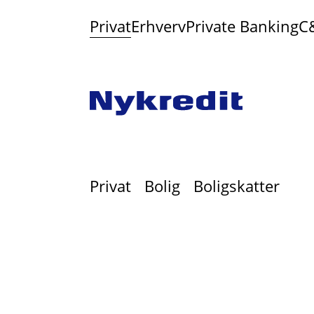
Privat
Erhverv
Private Banking
C
Privat
Bolig
Boligskatter