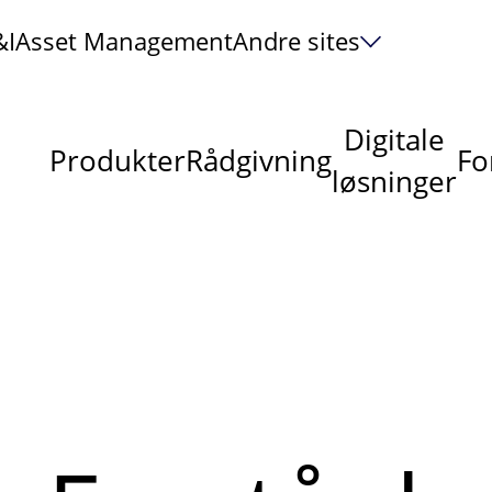
&I
Asset Management
Andre sites
Digitale
Produkter
Rådgivning
Fo
løsninger