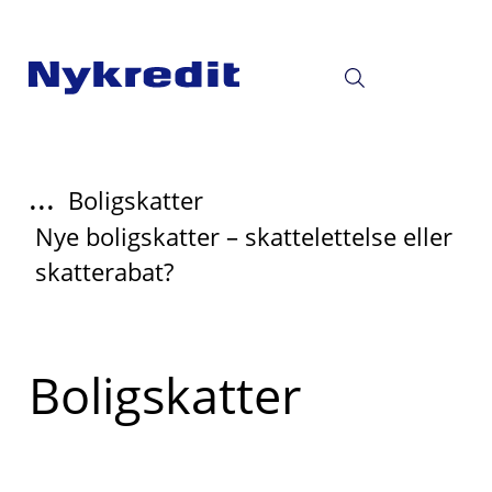
...
Boligskatter
Nye boligskatter – skattelettelse eller
skatterabat?
Read
Boligskatter
more
about