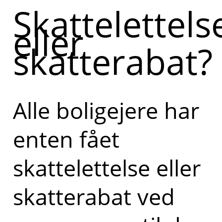
Skattelettels
eller
skatterabat?
Alle boligejere har
enten fået
skattelettelse eller
skatterabat ved