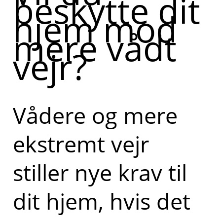
beskytte dit
hjem mod
mere vådt
vejr?
Vådere og mere
ekstremt vejr
stiller nye krav til
dit hjem, hvis det