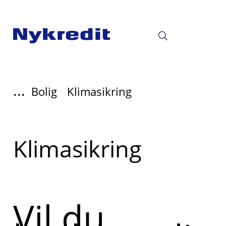
...
Bolig
Klimasikring
Read
Klimasikring
more
about
Vil du