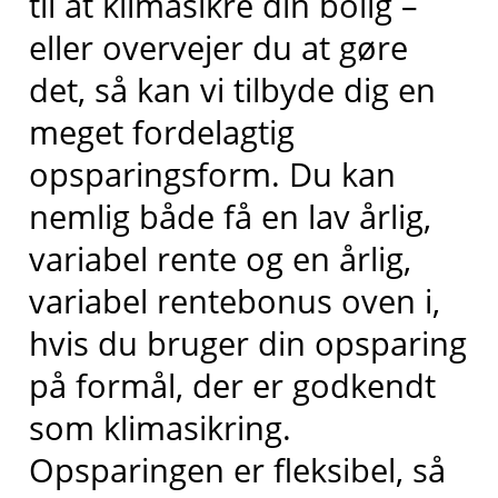
til at klimasikre din bolig
–
eller overvejer du at gøre
det, så kan
vi tilbyde dig en
meget fordelagtig
opsparingsform
. Du kan
nemlig både få
en lav
årlig,
variabel rente og en
årlig,
variabel rente
bonus
oven i
,
hvis du bruger din opsparing
på
formål, der er godkendt
som klimasikring
.
Opsparingen er fleksibel, så