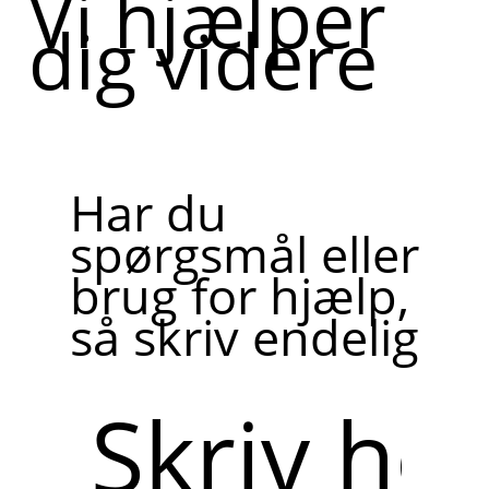
Vi hjælper
dig videre
Har du
spørgsmål eller
brug for hjælp,
så skriv endelig
Skriv
her