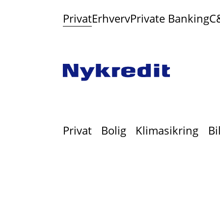
Privat
Erhverv
Private Banking
C
Privat
Bolig
Klimasikring
Bi