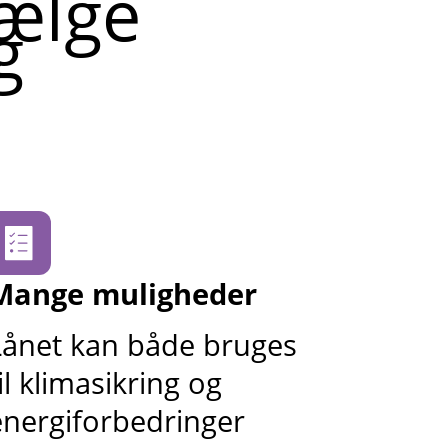
vælge
g
Mange muligheder
Lånet kan både bruges
il klimasikring og
energiforbedringer