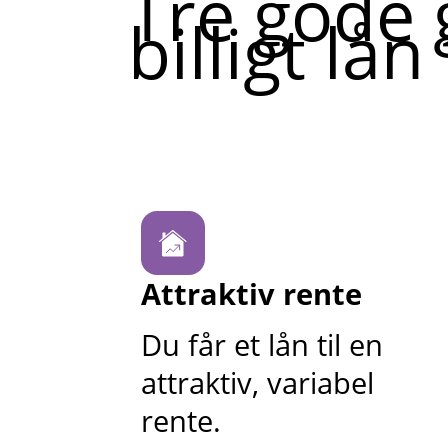
Tre gode 
billigt lån
Attraktiv rente
Du får et lån til en
attraktiv, variabel
rente.