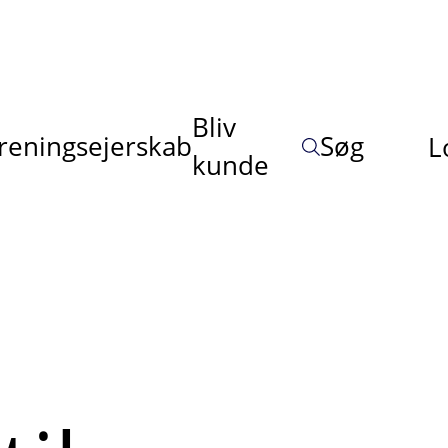
Bliv
reningsejerskab
Søg
L
kunde