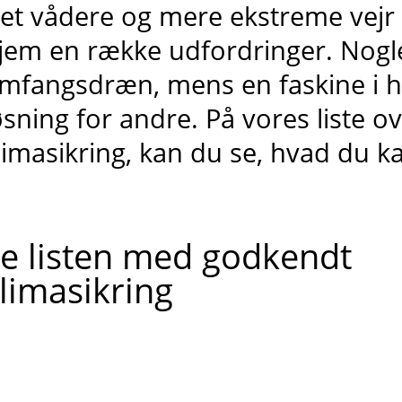
et vådere og mere ekstreme vejr k
jem en række udfordringer. Nogle
mfangsdræn, mens en faskine i ha
øsning for andre. På vores liste 
limasikring, kan du se, hvad du ka
e listen med godkendt
limasikring