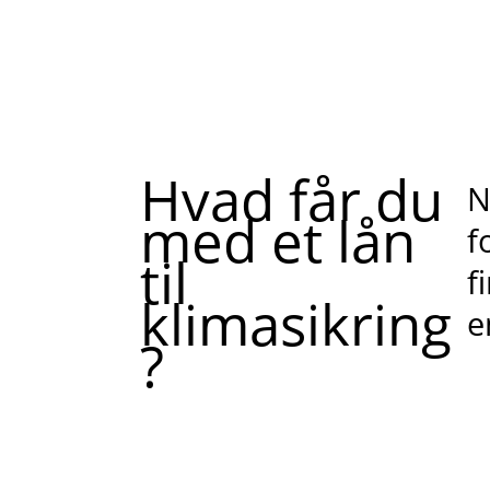
Hvad får du
N
med et lån
f
til
f
klimasikring
e
?