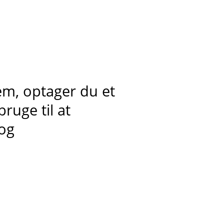
hjem, optager du
et
ruge til at
 og