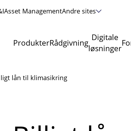
&I
Asset Management
Andre sites
Digitale
Produkter
Rådgivning
Fo
løsninger
lligt lån til klimasikring