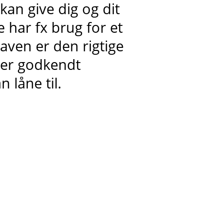
an give dig og dit
 har fx brug for et
ven er den rigtige
over godkendt
n låne til.