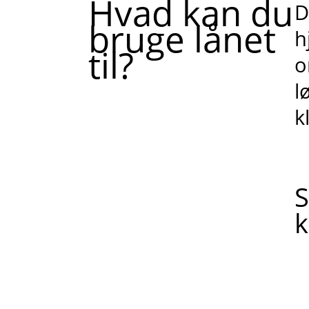
Hvad kan du
D
bruge lånet
h
til?
o
l
k
S
k