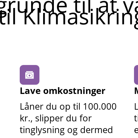
grunde til at 
 til Klimasikrin
Lave omkostninger
Låner du op til 100.000
kr., slipper du for
t
tinglysning og dermed