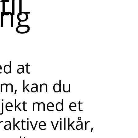
til
ing
ed at
em, kan du
ojekt med et
raktive vilkår,