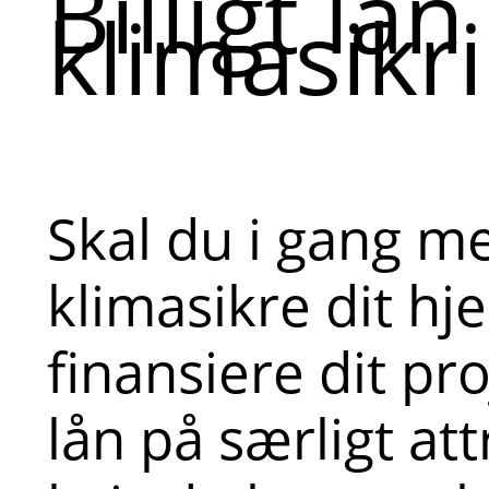
Billigt lån 
klimasikr
Skal du i gang m
klimasikre dit hj
finansiere dit pr
lån på særligt att