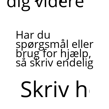
dig videre
Har du
spørgsmål eller
brug for hjælp,
så skriv endelig
Skriv
her