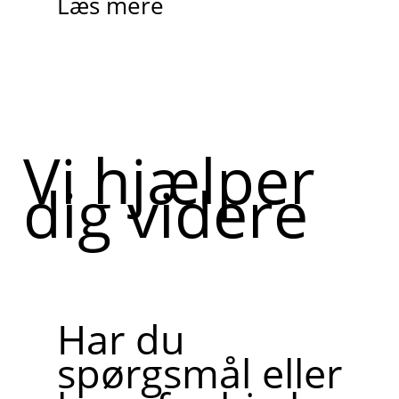
Læs mere
Vi hjælper
dig videre
Har du
spørgsmål eller