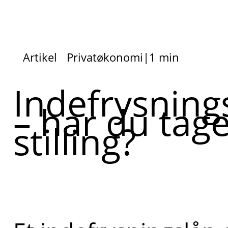
Artikel
Privatøkonomi
|
1 min
Indefrysning
– har du tage
stilling?