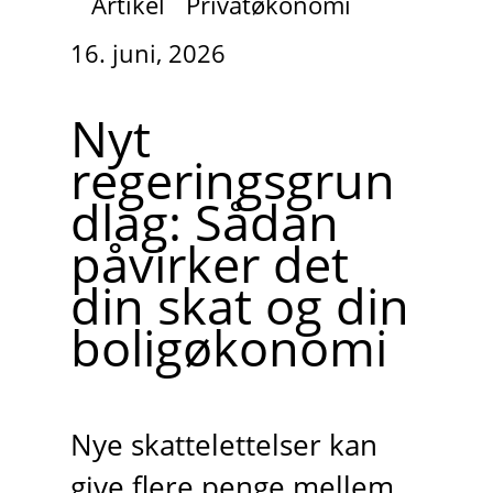
Artikel
Privatøkonomi
16. juni, 2026
Nyt
regeringsgrun
dlag: Sådan
påvirker det
din skat og din
boligøkonomi
Nye skattelettelser kan
give flere penge mellem