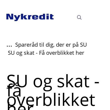
...
Spareråd til dig, der er på SU
SU og skat - Få overblikket her
SU og skat -
få
overblikket
her