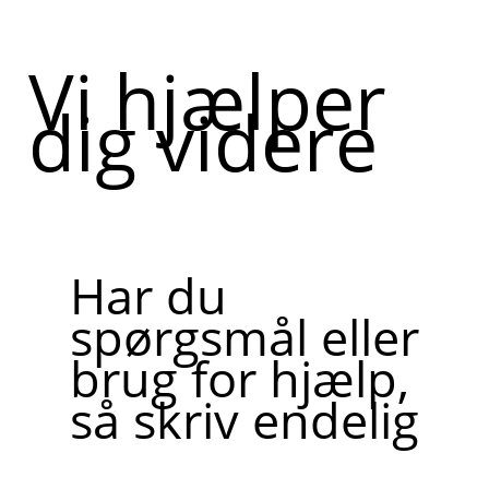
Vi hjælper
dig videre
Har du
spørgsmål eller
brug for hjælp,
så skriv endelig