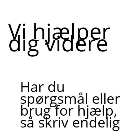
Vi hjælper
dig videre
Har du
spørgsmål eller
brug for hjælp,
så skriv endelig