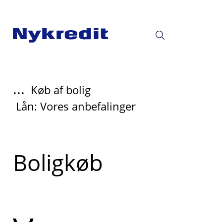
...
Køb af bolig
Lån: Vores anbefalinger
Read
Boligkøb
more
about