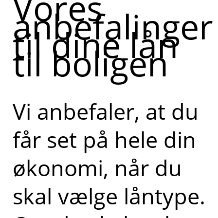
Vores
anbefalinger
til dine lån
til boligen
Vi anbefaler, at du
får set på hele din
økonomi, når du
skal vælge låntype.