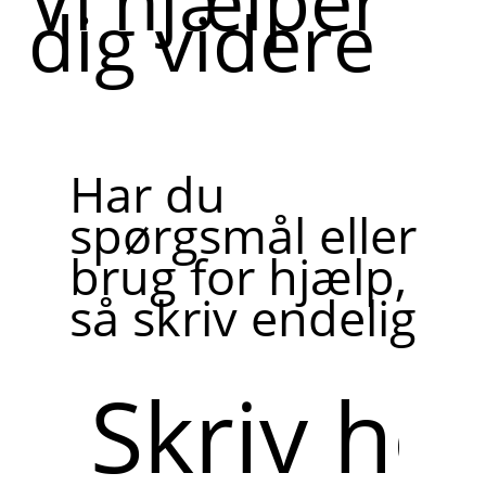
Vi hjælper
dig videre
Har du
spørgsmål eller
brug for hjælp,
så skriv endelig
Skriv
her