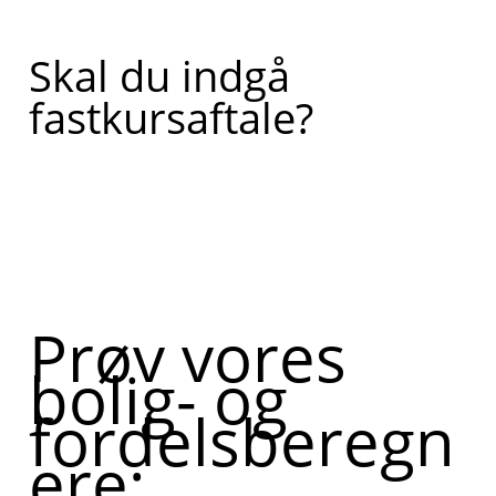
Skal du indgå
fastkursaftale?
Prøv vores
bolig- og
fordelsberegn
ere: