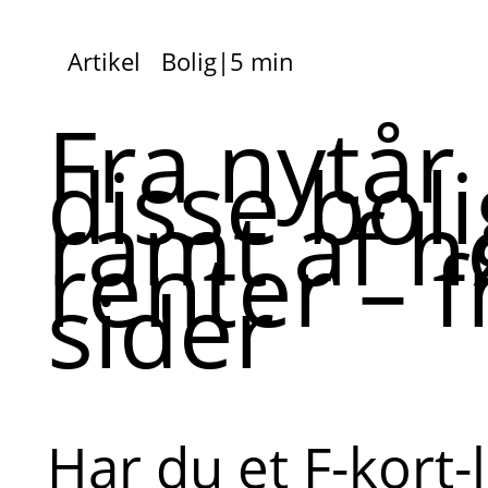
Artikel
Bolig
|
5 min
Fra nytår 
disse bol
ramt af h
renter – f
sider
Har du et F-kort-l