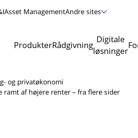
&I
Asset Management
Andre sites
Digitale
Produkter
Rådgivning
Fo
løsninger
g- og privatøkonomi
e ramt af højere renter – fra flere sider