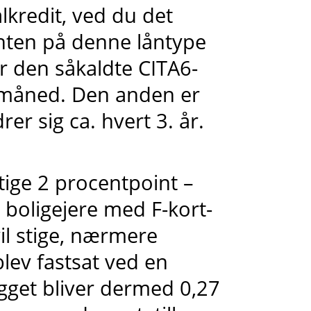
alkredit, ved du det
enten på denne låntype
er den såkaldte CITA6-
. måned. Den anden er
rer sig ca. hvert 3. år.
stige 2 procentpoint –
 boligejere med F-kort-
il stige, nærmere
blev fastsat ved en
gget bliver dermed 0,27