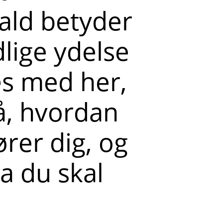
fald betyder
lige ydelse
Læs med her,
å, hvordan
rer dig, og
a du skal