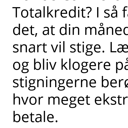
Totalkredit? I så 
det, at din måned
snart vil stige. 
og bliv klogere p
stigningerne berø
hvor meget ekstr
betale.