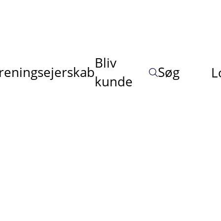
Bliv
reningsejerskab
Søg
L
kunde