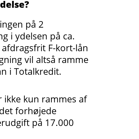
ydelse?
ningen på 2
ing i ydelsen på ca.
afdragsfrit F-kort-lån
igning vil altså ramme
n i Totalkredit.
er ikke kun rammes af
det forhøjede
erudgift på 17.000