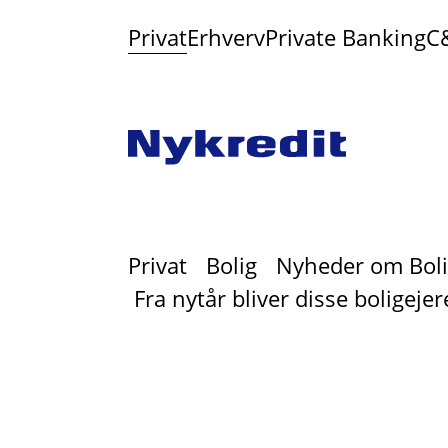
Privat
Erhverv
Private Banking
C
Privat
Bolig
Nyheder om Boli
Fra nytår bliver disse boligejer