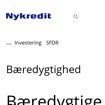
...
Investering
SFDR
Read
Bæredygtighed
more
about
Bæredygtige