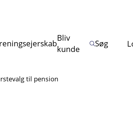
Bliv
reningsejerskab
Søg
L
kunde
stevalg til pension