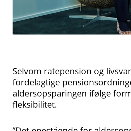
Selvom ratepension og livsvari
fordelagtige pensionsordninge
aldersopsparingen ifølge for
fleksibilitet.
”Det enestående for aldersops