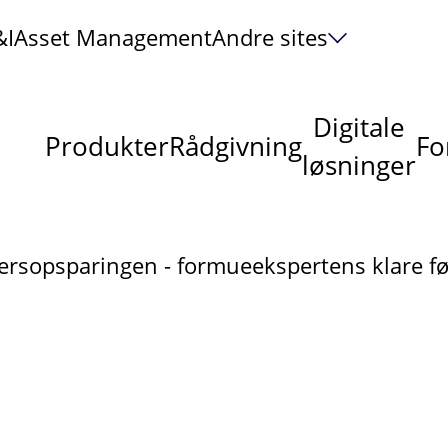
&I
Asset Management
Andre sites
Digitale
Produkter
Rådgivning
Fo
løsninger
ersopsparingen - formueekspertens klare før