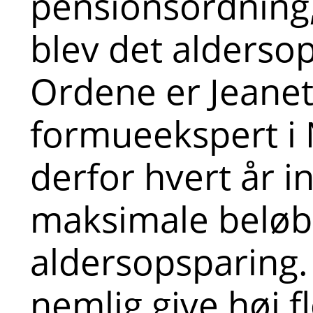
pensionsordning,
blev det alderso
Ordene er Jeanet
formueekspert i 
derfor hvert år i
maksimale beløb 
aldersopsparing. 
nemlig give høj fl