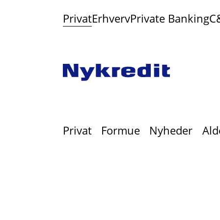
Privat
Erhverv
Private Banking
C
Privat
Formue
Nyheder
Ald