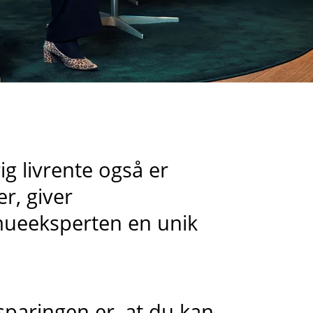
g livrente også er
r, giver
mueeksperten en unik
paringen er, at du kan