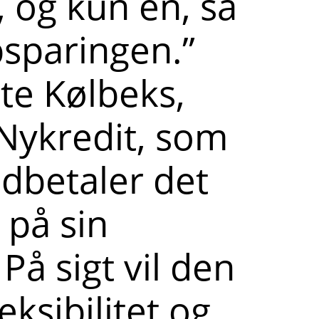
 og kun én, så
psparingen.”
te Kølbeks,
Nykredit, som
ndbetaler det
på sin
På sigt vil den
eksibilitet og