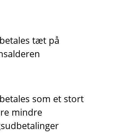
betales tæt på
nsalderen
betales som et stort
lere mindre
sudbetalinger