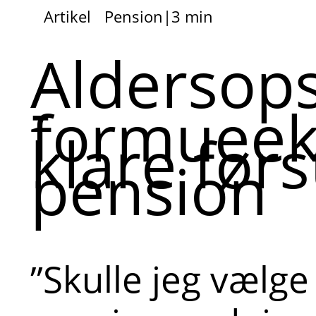
Artikel
Pension
|
3 min
Aldersop
-
formueek
klare førs
pension
”Skulle jeg vælge